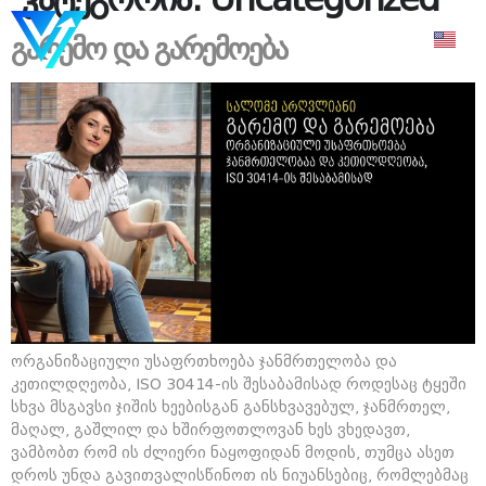
გარემო და გარემოება
ორგანიზაციული უსაფრთხოება ჯანმრთელობა და
კეთილდღეობა, ISO 30414-ის შესაბამისად როდესაც ტყეში
სხვა მსგავსი ჯიშის ხეებისგან განსხვავებულ, ჯანმრთელ,
მაღალ, გაშლილ და ხშირფოთლოვან ხეს ვხედავთ,
ვამბობთ რომ ის ძლიერი ნაყოფიდან მოდის, თუმცა ასეთ
დროს უნდა გავითვალისწინოთ ის ნიუანსებიც, რომლებმაც