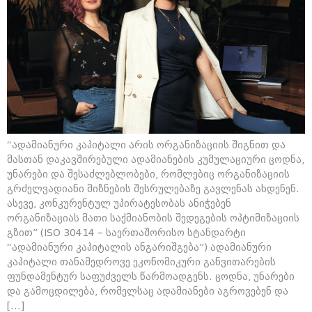
“ადამიანური კაპიტალი არის ორგანიზაციის შიგნით და
მასთან დაკავშირებული ადამიანების კუმულაციური ცოდნა,
უნარები და შესაძლებლობები, რომლებიც ორგანიზაციის
გრძელვადიანი მიზნების შესრულებაზე გავლენას ახდენენ.
ასევე, კონკურენტულ უპირატესობას ანიჭებენ
ორგანიზაციას მათი საქმიანობის შედეგების ოპტიმიზაციის
გზით” (ISO 30414 – საერთაშორისო სტანდარტი
“ადამიანური კაპიტალის ანგარიშგება”) ადამიანური
კაპიტალი თანამედროვე ეკონომიკური განვითარების
ფუნდამენტურ საფუძველს წარმოადგენს. ცოდნა, უნარები
და გამოცდილება, რომელსაც ადამიანები აგროვებენ და
[…]