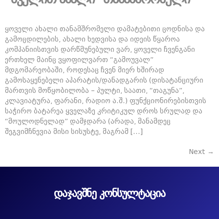
ყოველი ახალი თანამშრომელი დამატებითი ცოდნისა და
გამოცდილების, ახალი ხედვისა და იდეის წყაროა
კომპანიისთვის დარწმუნებული ვარ, ყოველი ჩვენგანი
ერთხელ მაინც ვყოფილვართ “გამოუვალ”
მდგომარეობაში, როდესაც ჩვენ მიერ ხშირად
გამოსაყენებელი აპარატის/დანადგარის (დისატანციური
მართვის მოწყობილობა – პულტი, საათი, “თაგუნა”,
კლავიატურა, ფარანი, რადიო ა.შ.) ფუნქციონირებისთვის
საჭირო ბატარეა ყველაზე კრიტიკულ დროს სრულად და
“მოულოდნელად” დამჯდარა (არადა, მანამდეც
შეგვიმჩნევია მისი სისუსტე, მაგრამ […]
Next
→
დაჯავშნე კონსულტაცია