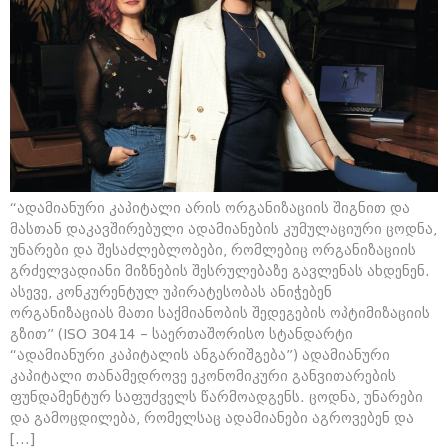
“ადამიანური კაპიტალი არის ორგანიზაციის შიგნით და
მასთან დაკავშირებული ადამიანების კუმულაციური ცოდნა,
უნარები და შესაძლებლობები, რომლებიც ორგანიზაციის
გრძელვადიანი მიზნების შესრულებაზე გავლენას ახდენენ.
ასევე, კონკურენტულ უპირატესობას ანიჭებენ
ორგანიზაციას მათი საქმიანობის შედეგების ოპტიმიზაციის
გზით” (ISO 30414 – საერთაშორისო სტანდარტი
“ადამიანური კაპიტალის ანგარიშგება”) ადამიანური
კაპიტალი თანამედროვე ეკონომიკური განვითარების
ფუნდამენტურ საფუძველს წარმოადგენს. ცოდნა, უნარები
და გამოცდილება, რომელსაც ადამიანები აგროვებენ და
[…]