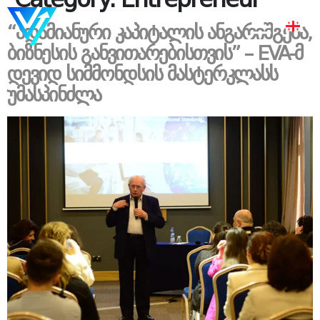
“ადამიანური კაპიტალის ანგარიშგება,
ბიზნესის განვითარებისთვის” – EVA-მ
დევიდ სიმმონდსის მასტერკლასს
უმასპინძლა