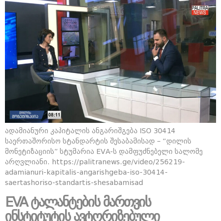
ადამიანური კაპიტალის ანგარიშგება ISO 30414
საერთაშორისო სტანდარტის შესაბამისად – “დილის
მონეტიზაციის” სტუმარია EVA-ს დამფუძნებელი სალომე
არღვლიანი. https://palitranews.ge/video/256219-
adamianuri-kapitalis-angarishgeba-iso-30414-
saertashoriso-standartis-shesabamisad
EVA ტალანტების მართვის
ინსტიტუტის ავტორიზებული