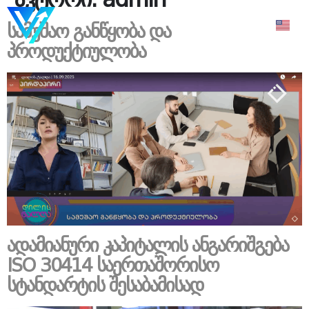
სამუშაო განწყობა და
პროდუქტიულობა
ადამიანური კაპიტალის ანგარიშგება
ISO 30414 საერთაშორისო
სტანდარტის შესაბამისად